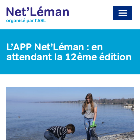
L’APP Net’Léman : en
attendant la 12ème édition